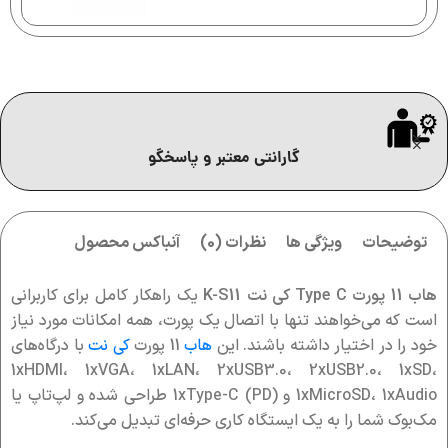
گارانتی معتبر و پاسخگو
توضیحات
ویژگی ها
نظرات (0)
آنباکس محصول
هاب 11 پورت Type C کی نت K-S11
یک راهکار کامل برای کاربرانی
است که می‌خواهند تنها با اتصال یک پورت، همه امکانات مورد نیاز
خود را در اختیار داشته باشند. این
هاب
11 پورت
کی نت
با درگاه‌های
1xHDMI، 1xVGA، 1xLAN، 2xUSB3.0، 2xUSB2.0، 1xSD،
1xMicroSD، 1xAudio و 1xType-C (PD) طراحی شده و لپ‌تاپ یا
مک‌بوک شما را به یک ایستگاه کاری حرفه‌ای تبدیل می‌کند.