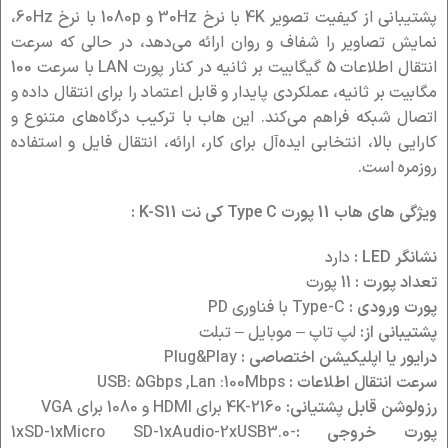
پشتیبانی از کیفیت تصویر 4K با نرخ 30Hz و 1080p با نرخ 60Hz،
نمایش تصاویر را شفاف و روان ارائه می‌دهد، در حالی که سرعت
انتقال اطلاعات 5 گیگابیت بر ثانیه در کنار پورت LAN با سرعت 100
مگابیت بر ثانیه، عملکردی پایدار و قابل اعتماد را برای انتقال داده و
اتصال شبکه فراهم می‌کند. این هاب با ترکیب درگاه‌های متنوع و
کارایی بالا، انتخابی ایده‌آل برای کار، ارائه، انتقال فایل و استفاده
روزمره است.
ویژگی های هاب 11 پورت Type C کی نت K-S11 :
نشانگر LED :
دارد
تعداد پورت :
11 پورت
پورت ورودی :
Type-C با فناوری PD
پشتیبانی از:
لپ تاپ – موبایل – تبلت
درایور یا اپلیکیشن اختصاصی :
Plug&Play
سرعت انتقال اطلاعات :
USB: 5Gbps ,Lan :100Mbps
رزولوشن قابل پشتیانی:
4K-2160 برای HDMI و 1080 برای VGA
پورت خروجی :
1xSD-1xMicro SD-1xAudio-2xUSB3.0-