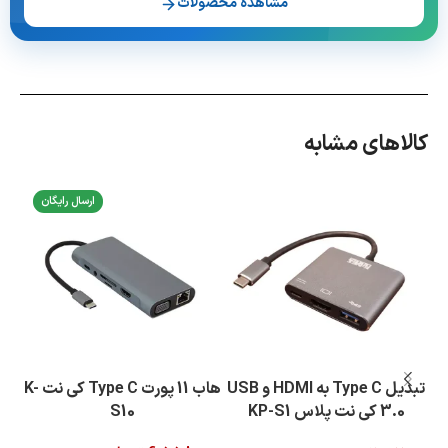
مشاهده محصولات
کالاهای مشابه
ارسال رایگان
تبدیل Type C به HDMI و USB
هاب 11 پورت Type C کی نت K-
3.0 کی نت پلاس KP-S1
S10