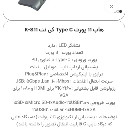
بزرگنمایی تصویر
هاب 11 پورت Type C کی نت K-S11
نشانگر LED :
دارد
تعداد پورت :
11 پورت
پورت ورودی :
Type-C با فناوری PD
پشتیبانی از:
لپ تاپ – موبایل – تبلت
درایور یا اپلیکیشن اختصاصی :
Plug&Play
سرعت انتقال اطلاعات :
USB: 5Gbps ,Lan :100Mbps
رزولوشن قابل پشتیانی:
4K-2160 برای HDMI و 1080 برای
VGA
پورت خروجی :
1xSD-1xMicro SD-1xAudio-2xUSB3.0-
2xUSB2.0-1xLan-1xHDMI-1xVGA
توضیحات :
پشتیبانی از تکنولوژی تاندربولت (دستگاه هایی
که درگاه تایپ C قابلیت انتقال تصویر را داشته باشد)