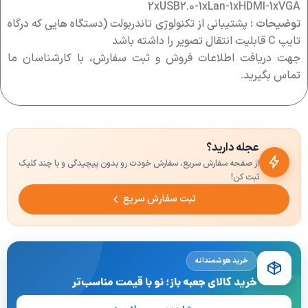
2xUSB2.0-1xLan-1xHDMI-1xVGA
توضیحات :
پشتیبانی از تکنولوژی تاندربولت (دستگاه هایی که درگاه
تایپ C قابلیت انتقال تصویر را داشته باشد
جهت دریافت اطلاعات فروش و ثبت سفارش، با کارشناسان ما
تماس بگیرید.
عجله دارید؟
از صفحه سفارش سریع، سفارش خودت رو بدون پیچیدگی و با چند کلیک
ثبت کن!
ثبت سفارش سریع
خرید هوشمندانه
خرید کالای جعبه باز؛ نو با قیمت مناسب‌تر