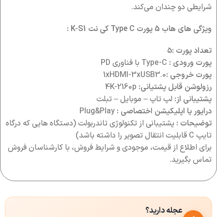
شرایطی دو چندان می‌کند.
ویژگی های هاب 5 پورت Type C کی نت K-S1 :
تعداد پورت :
5
پورت ورودی :
Type-C با فناوری PD
پورت خروجی :
1xHDMI-3xUSB3.0
رزولوشن قابل پشتیانی:
4K-2160p
پشتیبانی از:
لپ تاپ – موبایل – تبلت
درایور یا اپلیکیشن اختصاصی :
Plug&Play
توضیحات :
پشتیبانی از تکنولوژی تاندربولت (دستگاه هایی که درگاه
تایپ C قابلیت انتقال تصویر را داشته باشد)
برای اطلاع از قیمت، موجودی و شرایط فروش، با کارشناسان فروش
تماس بگیرید.
عجله دارید؟