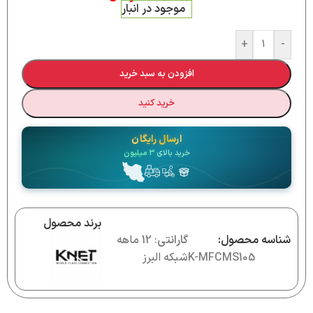
موجود در انبار
+
-
افزودن به سبد خرید
خرید کنید
ارسال رایگان
خرید بالای
۳ میلیون
برند محصول
شناسه محصول:
گارانتی
: 12 ماهه
K-MFCMS105
شبکه البرز