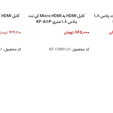
کابل HDMI 2.0 Slim کی نت پلاس 1.8
کابل HDMI به Micro HDMI کی نت
پلاس 1.8 متری KP-A114
ان
865,000
تومان
934,200
تومان
افزودن به سبد خرید
افزودن به سبد
کد محصول:
KP-CHM2018
کد محصول:
18