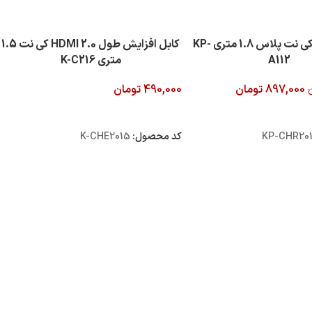
کابل HDMI کی نت پلاس 1.8 متری KP-
کابل افزایش طول 2.0 HDMI کی نت 1.5
A112
متری K-C216
897,000
تومان
490,000
تومان
 خرید
افزودن به سبد خرید
KP-CHR20
کد محصول:
K-CHE2015