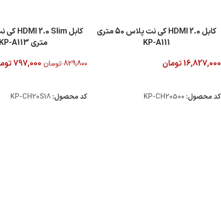
کابل 2.0 HDMI کی نت پلاس 50 متری
KP-A111
متری KP-A113
16,827,000
تومان
797,000
توم
829,800
تومان
افزودن به سبد خرید
افزودن به سبد خرید
کد محصول:
KP-CH20500
کد محصول:
KP-CH20S18