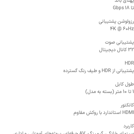
پهنای باند
تا 18 Gbps
رزولوشن پشتیبانی
4K @ 60Hz
پشتیبانی صوت
32 کانال دیجیتال
HDR
پشتیبانی از HDR و طیف رنگ گسترده
طول کابل
1 تا 10 متر (بسته به مدل)
کانکتور
HDMI استاندارد با روکش مقاوم
کاربرد
سینمای خانگی، گیمینگ، AV حرفه‌ای، پروژه‌های آموزشی و اداری