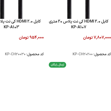
کابل 2.0 HDMI کی نت پلاس 20 متری
KP-A103
KP-A107
7,807,000
تومان
954,000
تومان
افزودن به سبد خرید
افزودن به سبد خرید
کد محصول:
KP-CH20200
کد محصول:
KP-CH20030
ارسال رایگان