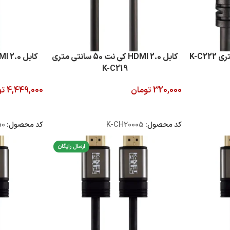
کابل 2.0 HDMI کی نت 50 سانتی متری
K-C219
320,000
تومان
4,449,000
تو
افزودن به سبد خرید
افزودن به سبد
کد محصول:
K-CH20005
کد محصول:
50
ارسال رایگان