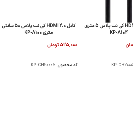
کابل 2.0 HDMI کی نت پلاس 5 متری
کابل 2.0 HDMI کی نت پلاس 50 سانتی
KP-A104
متری KP-A100
مان
525,000
تومان
 خرید
افزودن به سبد خرید
KP-CH200
کد محصول:
KP-CH20005