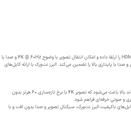
در دنیای امروز تجهیزات صوتی و تصویری، کیفیت و سرعت انتقال سیگنال اهمیت بالایی دارد. کابل HDMI 2.0 استانداردی است که نسل قبلی HDMI را ارتقا داده و امکان انتقال تصویر با وضوح 4K @ 60Hz و صدا با
 حرفه‌ای، سینمای خانگی، سیستم‌های آموزشی و اداری و پروژه‌های AV، انتقال همزمان تصویر و صدا با پایداری بالا را تضمین می‌کند. البرز نت‌ورک با ارائه کابل‌های
کابل HDMI 2.0 برای انتقال سیگنال دیجیتال تصویر و صدا طراحی شده و پهنای باند آن تا 18 گیگابیت بر ثانیه افزایش یافته است. این پهنای باند بالا باعث می‌شود که تصویر 4K با نرخ تازه‌سازی 60 هرتز بدون
فه‌ای طراحی شده‌اند و با استفاده از کابل‌های باکیفیت البرز نت‌ورک، سیگنال تصویر و صدا بدون افت و با