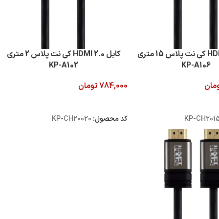
کابل 2.0 HDMI کی نت پلاس 15 متری
کابل 2.0 HDMI کی نت پلاس 2 متری
KP-A102
KP-A106
مان
784,000
تومان
 خرید
افزودن به سبد خرید
KP-CH201
کد محصول:
KP-CH20020