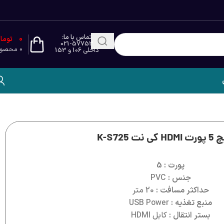
تماس با ما:
0
توما
021-57753
0
محصو
داخلی 106 و 153
 نت K-S725
پورت : 5
جنس :
PVC
حداکثر مسافت :
20 متر
منبع تغذيه :
USB Power
بستر انتقال :
کابل HDMI