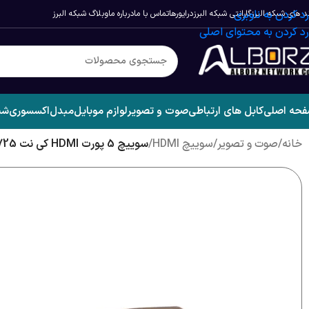
رد کردن به ناوبری
د های شبکه البرز
گارانتی شبکه البرز
درایورها
تماس با ما
درباره ما
وبلاگ شبکه البرز
رد کردن به محتوای اصلی
حه اصلی
کابل های ارتباطی
صوت و تصویر
لوازم موبایل
مبدل
اکسسوری
شب
خانه
/
صوت و تصویر
/
سوییچ HDMI
/
سوییچ 5 پورت HDMI کی نت K-S725