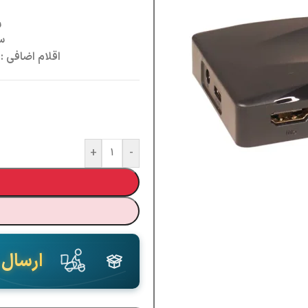
ر
س
اقلام اضافی :
د
+
-
ارسال 