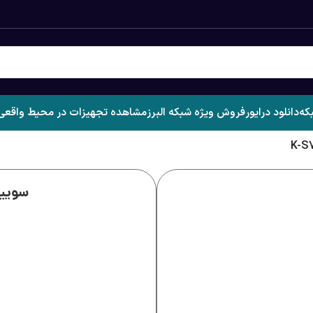
که
دانلود درایور
فروش ویژه شبکه البرز
مشاهده تجهیزات در محیط واقعی
سوییچ 5 پورت HDMI کی