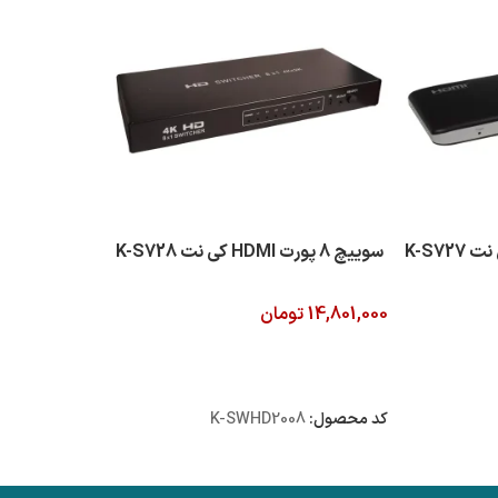
سوییچ 8 پورت HDMI کی نت K-S728
14,801,000
تومان
افزودن به سبد خرید
کد محصول:
K-SWHD2008