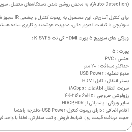
(Auto-Detection)، به محض روشن شدن دستگاه‌های متصل، سوییچ به‌صورت خودکار به همان ورودی تغییر وضعیت می‌دهد تا تجربه‌ای بدون دردسر داشته باشید.
سوئیچی با کیفیت تصویر عالی، مدیریت هوشمند و کاربری ساده هستید، سوییچ 5 پورت HDMI کی نت K-S725 انتخابی ایده‌آل برای محیط‌های اداری،
ویژگی های سوییچ 5 پورت HDMI کی نت K-S725 :
پورت : 5
جنس :
PVC
حداکثر مسافت :
20 متر
منبع تغذيه :
USB Power
بستر انتقال :
کابل HDMI
سرعت انتقال اطلاعات :
18Gbps
رزولوشن خروجي :
4K-2160 60Hz
سایر ویژگی :
پشتبانی از HDCP,HDR
اقلام اضافی :
دارای ریموت کنترل-USB Power-دفترچه راهنما
جهت دریافت قیمت روز، شرایط فروش و ثبت سفارش، لطفاً با واحد ف