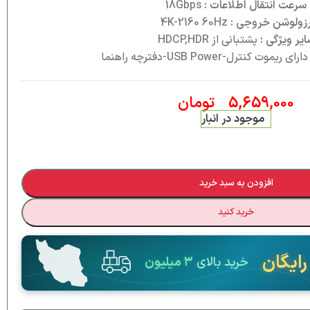
سرعت انتقال اطلاعات :
18Gbps
زولوشن خروجي :
4K-2160 60Hz
ایر ویژگی :
پشتبانی از HDCP,HDR
ارای ریموت کنترل-USB Power-دفترچه راهنما
5,659,000
تومان
موجود در انبار
افزودن به سبد خرید
خرید کنید
رایگان
خرید بالای
۳ میلیون