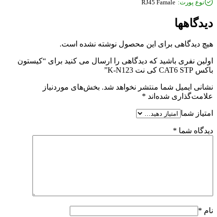
نوع پورت:
RJ45 Famale
یدگاهها
یچ دیدگاهی برای این محصول نوشته نشده است.
ولین نفری باشید که دیدگاهی را ارسال می کنید برای “کیستون
س CAT6 STP کی نت K-N123”
شانی ایمیل شما منتشر نخواهد شد.
بخش‌های موردنیاز
لامت‌گذاری شده‌اند
*
متیاز شما
یدگاه شما
*
ام
*