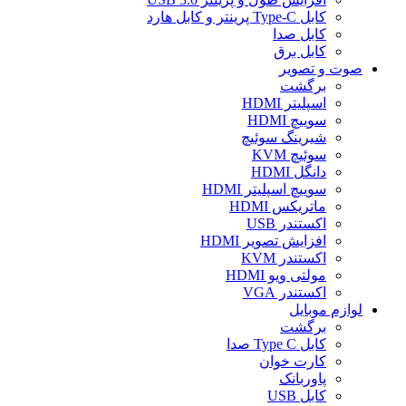
کابل Type-C پرینتر و کابل هارد
کابل صدا
کابل برق
صوت و تصویر
برگشت
اسپلیتر HDMI
سوییچ HDMI
شیرینگ سوئیچ
سوئیچ KVM
دانگل HDMI
سوییچ اسپلیتر HDMI
ماتریکس HDMI
اکستندر USB
افزایش تصویر HDMI
اکستندر KVM
مولتی ویو HDMI
اکستندر VGA
لوازم موبایل
برگشت
کابل Type C صدا
کارت خوان
پاوربانک
کابل USB