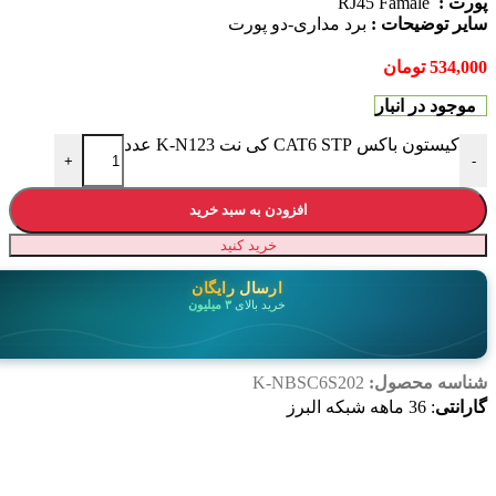
ورت :
RJ45 Famale
ایر توضیحات :
برد مداری-دو پورت
534,00
تومان
موجود در انبار
کیستون باکس CAT6 STP کی نت K-N123 عدد
+
-
افزودن به سبد خرید
خرید کنید
ارسال رایگان
خرید بالای
۳ میلیون
ناسه محصول:
K-NBSC6S202
ارانتی
: 36 ماهه شبکه البرز