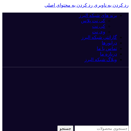
د کردن به ناوبری
رد کردن به محتوای اصلی
برند های شبکه البرز
کی نت پلاس
کی نت
وی نت
گارانتی شبکه البرز
درایورها
تماس با ما
درباره ما
وبلاگ شبکه البرز
جستجو