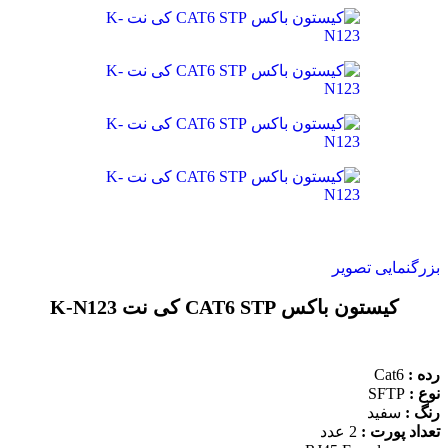
زرگنمایی تصویر
کیستون باکس CAT6 STP کی نت K-N123
ده :
Cat6
وع :
SFTP
نگ :
سفید
عداد پورت :
2 عدد