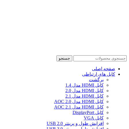
ارتباطی، وارد این صنعت شدیم و به مرور با افزایش تقاضای
کاربران، دامنه محصولات و خدمات خود را گسترش دادیم.
هدف اصلی ما در این مجموعه از ابتدا ارائه محصولات باکیفیت
همراه با خدمات پس از فروش معتبر بوده است؛ گارانتی‌ای که
دغدغه خریداران را در زمان انتخاب و استفاده از تجهیزات شبکه
برطرف کند.
مامی حقوق این وب سایت برای شرکت شبکه البرز (صاحب امتیاز
برندهای کی نت پلاس، کی نت و وی نت) محفوظ می باشد. ©
Copyright
جستجو
صفحه اصلی
کابل های ارتباطی
برگشت
کابل HDMI مدل 1.4
کابل HDMI مدل 2.0
کابل HDMI مدل 2.1
کابل HDMI مدل 2.0 AOC
کابل HDMI مدل 2.1 AOC
کابل DisplayPort
کابل VGA
افزایش طول و پرینتر USB 2.0
افزایش طول و پرینتر USB 3.0