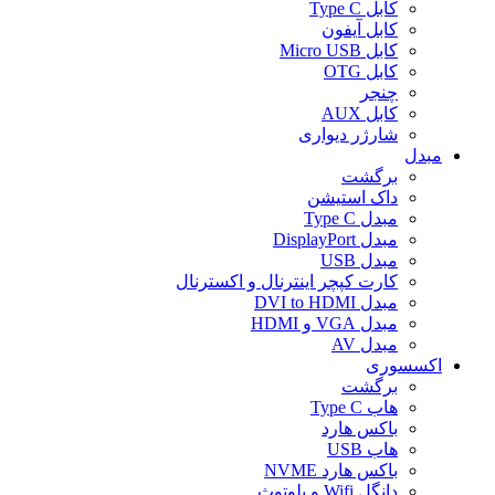
کابل Type C
کابل آیفون
کابل Micro USB
کابل OTG
چنجر
کابل AUX
شارژر دیواری
مبدل
برگشت
داک استیشن
مبدل Type C
مبدل DisplayPort
مبدل USB
کارت کپچر اینترنال و اکسترنال
مبدل DVI to HDMI
مبدل VGA و HDMI
مبدل AV
اکسسوری
برگشت
هاب Type C
باکس هارد
هاب USB
باکس هارد NVME
دانگل Wifi و بلوتوث