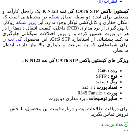
نظرات (0)
ستون باکس CAT6 STP کی نت K-N123
یک راه‌حل کارآمد و
نعطف برای ایجاد دو نقطه اتصال
شبکه
در محیط‌هایی است که
مکان حفاری و کابل‌کشی توکار وجود ندارد. این
پریز شبکه
روکار،
با بهره‌گیری از برد مداری (PCB) داخلی، کیفیت انتقال داده‌ها را در
ر دو پورت تضمین کرده و از بروز اختلالات سیگنالی جلوگیری
ی‌کند. پشتیبانی از استاندارد Cat6 STP، این محصول
کی نت
را
رای شبکه‌هایی که به سرعت و پایداری بالا نیاز دارند، ایده‌آل
ی‌سازد.
ژگی های کیستون باکس CAT6 STP کی نت K-N123 :
رده :
Cat6
نوع :
SFTP
رنگ :
سفید
تعداد پورت :
2 عدد
پورت :
RJ45 Famale
سایر توضیحات :
برد مداری-دو پورت
رای دریافت اطلاعات بیشتر درباره قیمت این محصول، با بخش
روش تماس بگیرید.
تعداد پورت:
2