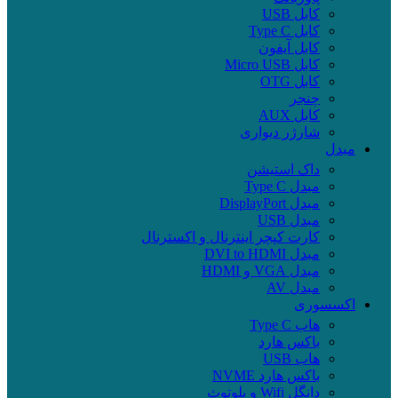
کابل USB
کابل Type C
کابل آیفون
کابل Micro USB
کابل OTG
چنجر
کابل AUX
شارژر دیواری
مبدل
داک استیشن
مبدل Type C
مبدل DisplayPort
مبدل USB
کارت کپچر اینترنال و اکسترنال
مبدل DVI to HDMI
مبدل VGA و HDMI
مبدل AV
اکسسوری
هاب Type C
باکس هارد
هاب USB
باکس هارد NVME
دانگل Wifi و بلوتوث