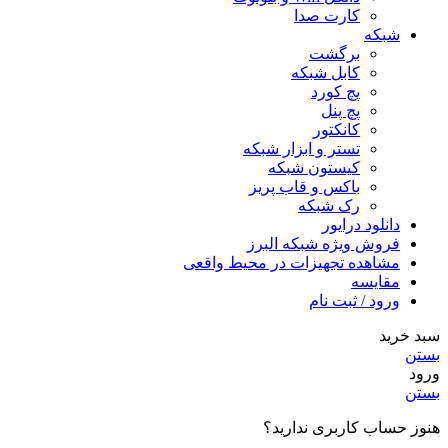
کارت صدا
شبکه
برگشت
کابل شبکه
پچ کورد
پچ پنل
کانکتور
تستر و ابزار شبکه
کیستون شبکه
باکس و قاب پریز
رک شبکه
دانلود درایور
فروش ویژه شبکه البرز
مشاهده تجهیزات در محیط واقعی
مقایسه
ورود / ثبت نام
بد خرید
ستن
رود
ستن
نوز حساب کاربری ندارید؟