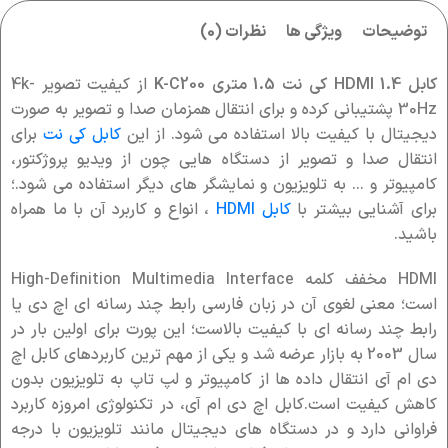
توضیحات
ویژگی ها
نظرات (0)
کابل 1.4 HDMI کی نت 1.5 متری K-C200
از کیفیت تصویر 4k-
30Hz پشتیبانی کرده و برای انتقال همزمان صدا و تصویر به صورت
دیجیتال با کیفیت بالا استفاده می شود. از این
کابل
کی نت
برای
انتقال صدا و تصویر از دستگاه هایی چون از ویدیو پروژکتور،
کامپیوتر و … به تلویزیون و نمایشگر های دیگر استفاده می شود.؛
برای آشنایی بیشتر با
کابل HDMI
، انواع و کاربرد آن با ما همراه
باشید.
HDMI مخفف کلمه High-Definition Multimedia Interface
است؛ معنی لغوی آن در زبان فارسی رابط چند رسانه ای اچ دی یا
رابط چند رسانه ای با کیفیت بالاست؛ این پورت برای اولین بار در
سال 2003 به بازار عرضه شد و یکی از مهم ترین کاربردهای کابل اچ
دی ام آی انتقال داده ها از کامپیوتر و لپ تاپ به تلویزیون بدون
کاهش کیفیت است.کابل اچ دی ام آی، در تکنولوژی امروزه کاربرد
فراوانی دارد و در دستگاه های دیجیتال مانند تلویزیون با درجه