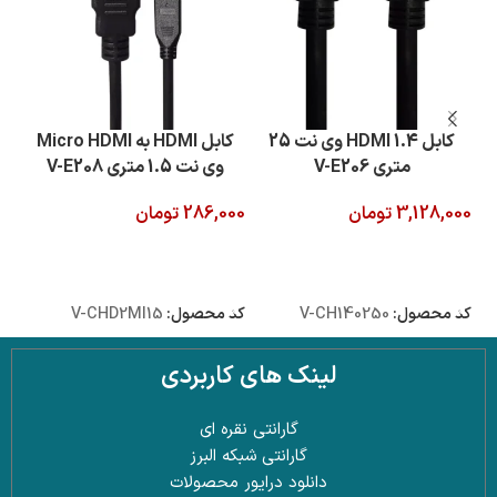
کابل 1.4 HDMI وی نت 25
کابل HDMI به Micro HDMI
متری V-E206
وی نت 1.5 متری V-E208
3,128,000
تومان
286,000
تومان
000
افزودن به سبد خرید
افزودن به سبد خرید
ا
کد محصول:
V-CH140250
کد محصول:
V-CHD2MI15
کد 
لینک های کاربردی
گارانتی نقره ای
گارانتی شبکه البرز
دانلود درایور محصولات