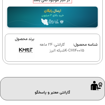
در انبار موجود نمی باشد
ارسال رایگان
خرید بالای
۳ میلیون
برند محصول
شناسه محصول:
گارانتی
: 24 ماهه
K-CH140015
شبکه البرز
گارانتی معتبر و پاسخگو