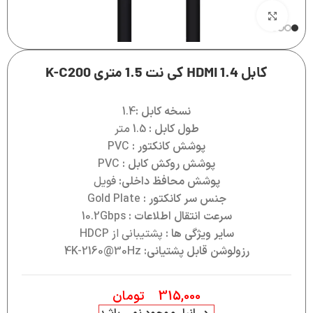
بزرگنمایی تصویر
کابل 1.4 HDMI کی نت 1.5 متری K-C200
نسخه کابل :
1.4
طول کابل :
1.5 متر
پوشش کانکتور :
PVC
پوشش روکش کابل :
PVC
پوشش محافظ داخلی:
فویل
جنس سر کانکتور :
Gold Plate
سرعت انتقال اطلاعات :
10.2Gbps
سایر ویژگی ها :
پشتیبانی از HDCP
رزولوشن قابل پشتیانی:
4K-2160@30Hz
315,000
تومان