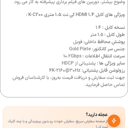
وضوح بیشتر، دوربین های فیلم برداری پیشرفته به کار می رود.
ویژگی های کابل 1.4 HDMI کی نت 1.5 متری K-C200 :
نسخه کابل :
1.4
طول کابل :
1.5 متر
پوشش محافظ داخلی:
فویل
جنس سر کانکتور:
Gold Plate
سرعت انتقال اطلاعات :
10.2Gbps
سایر ویژگی ها :
پشتیبانی از HDCP
رزولوشن قابل پشتیانی:
4K-2160@30Hz
جهت ثبت سفارش و دریافت قیمت به‌روز، با کارشناسان فروش
تماس حاصل فرمایید.
عجله دارید؟
از صفحه سفارش سریع، سفارش خودت رو بدون پیچیدگی و با چند کلیک
ثبت کن!