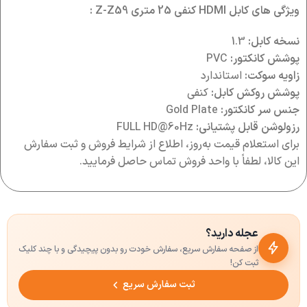
ویژگی های کابل HDMI کنفی 25 متری Z-Z59 :
نسخه کابل:
1.3
پوشش کانکتور:
PVC
زاویه سوکت:
استاندارد
پوشش روکش کابل:
کنفی
جنس سر کانکتور:
Gold Plate
رزولوشن قابل پشتیانی:
FULL HD@60Hz
برای استعلام قیمت به‌روز، اطلاع از شرایط فروش و ثبت سفارش
این کالا، لطفاً با واحد فروش تماس حاصل فرمایید.
عجله دارید؟
از صفحه سفارش سریع، سفارش خودت رو بدون پیچیدگی و با چند کلیک
ثبت کن!
ثبت سفارش سریع