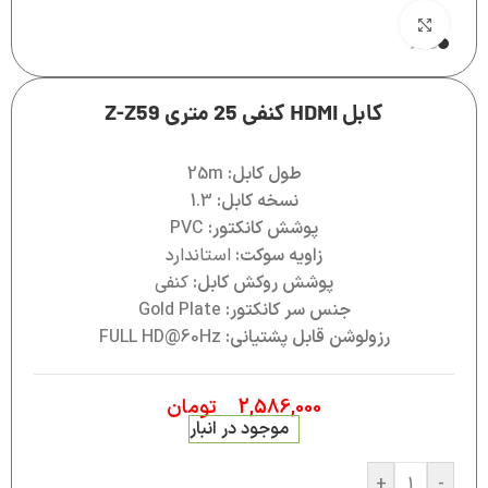
بزرگنمایی تصویر
کابل HDMI کنفی 25 متری Z-Z59
طول کابل:
25m
نسخه کابل:
1.3
پوشش کانکتور:
PVC
زاویه سوکت:
استاندارد
پوشش روکش کابل:
کنفی
جنس سر کانکتور:
Gold Plate
رزولوشن قابل پشتیانی:
FULL HD@60Hz
2,586,000
تومان
موجود در انبار
+
-