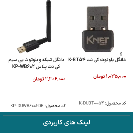
دانگل بلوتوث کی نت K-BT54
دانگل شبکه و بلوتوث بی سیم
کی نت پلاس KP-WB602
1,035,000
تومان
2,306,000
تومان
000
افزودن به سبد خرید
افزودن به سبد خرید
ا
کد محصول:
K-DUBT0054
کد محصول:
KP-DUWB6002DB
کد 
لینک های کاربردی