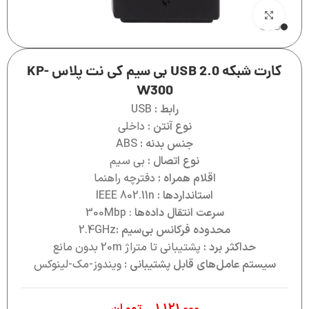
بزرگنمایی تصویر
کارت شبکه USB 2.0 بی سیم کی نت پلاس KP-
W300
رابط :
USB
نوع آنتن :
داخلی
جنس بدنه :
ABS
نوع اتصال :
بی سیم
اقلام همراه :
دفترچه راهنما
استانداردها :
IEEE 802.11n
سرعت انتقال داده‌ها
: 300Mbp
محدوده فرکانس بي‌سيم :
2.4GHz
حداکثر برد :
پشتیبانی تا متراژ 20m بدون مانع
سيستم عامل‌هاي قابل پشتيباني :
ویندوز-مک-لینوکس