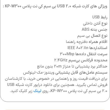
ویژگی های کارت شبکه USB 2.0 بی سیم کی نت پلاس KP-W300 :
رابط
USB
نوع آنتن
داخلی
جنس بدنه
ABS
نوع اتصال
بی سیم
اقلام همراه
دفترچه راهنما
استانداردها
IEEE 802.11n
سرعت انتقال داده‌ها
300Mbp
محدوده فرکانس بي‌سيم
2.4GHz
حداکثر برد
پشتیبانی تا متراژ 20m بدون مانع
سيستم عامل‌هاي قابل پشتيباني
ویندوز-مک-لینوکس
برای دریافت قیمت روز و راهنمایی در خصوص خرید، با کارشناسان
فروش تماس بگیرید. همچنین برای دانلود درایور کارت شبکه USB
2.0 بی سیم کی نت پلاس KP-W300، روی
لینک
زیر کلیک کنید.