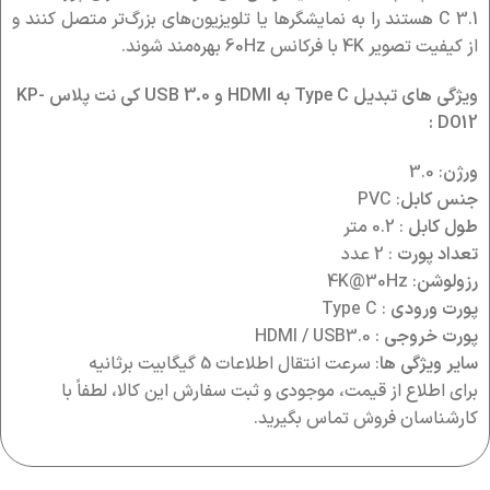
C 3.1 هستند را به نمایشگرها یا تلویزیون‌های بزرگ‌تر متصل کنند و
از کیفیت تصویر 4K با فرکانس 60Hz بهره‌مند شوند.
ویژگی های تبدیل Type C به HDMI و USB 3.0 کی نت پلاس KP-
DO12 :
ورژن
: 3.0
جنس کابل
: PVC
طول کابل
: 0.2 متر
تعداد پورت
: 2 عدد
رزولوشن
: 4K@30Hz
پورت ورودی
: Type C
پورت خروجی
: HDMI / USB3.0
سایر ویژگی ها
: سرعت انتقال اطلاعات 5 گیگابیت برثانیه
برای اطلاع از قیمت، موجودی و ثبت سفارش این کالا، لطفاً با
کارشناسان فروش تماس بگیرید.