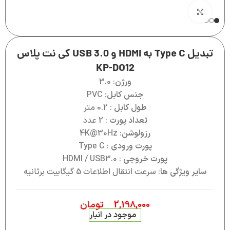
بزرگنمایی تصویر
تبدیل Type C به HDMI و USB 3.0 کی نت پلاس
KP-DO12
ورژن
: 3.0
جنس کابل
: PVC
طول کابل
: 0.2 متر
تعداد پورت
: 2 عدد
رزولوشن
: 4K@30Hz
پورت ورودی
: Type C
پورت خروجی
: HDMI / USB3.0
سایر ویژگی ها
: سرعت انتقال اطلاعات 5 گیگابیت برثانیه
2,198,000
تومان
موجود در انبار