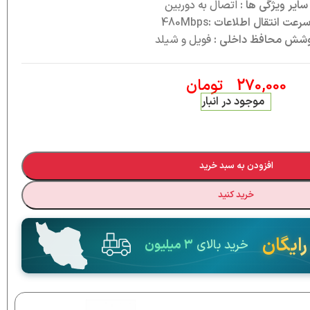
سایر ویژگی ها :
اتصال به دوربین
رعت انتقال اطلاعات :
480Mbps
شش محافظ داخلی :
فویل و شیلد
270,000
تومان
موجود در انبار
افزودن به سبد خرید
خرید کنید
رایگان
خرید بالای
۳ میلیون