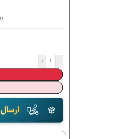
س
پو
+
-
ارسال 