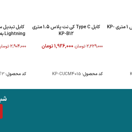
کابل Type C کی نت پلاس 1 متری KP-
کابل Type C کی نت پلاس 1.5 متری
KP-B12
1,926,000
تومان
2,229,000
تومان
2,904,000
تومان
افزودن به سبد خرید
افزودن به سبد
کد محصول:
KP-CUCM4015
کد محصول:
T3
شبک