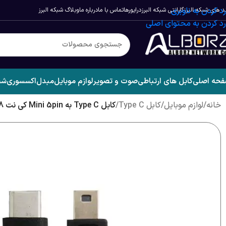
رد کردن به ناوبری
د های شبکه البرز
گارانتی شبکه البرز
درایورها
تماس با ما
درباره ما
وبلاگ شبکه البرز
رد کردن به محتوای اصلی
حه اصلی
کابل های ارتباطی
صوت و تصویر
لوازم موبایل
مبدل
اکسسوری
شب
خانه
/
لوازم موبایل
/
کابل Type C
/
کابل Type C به Mini 5pin کی نت K-C88