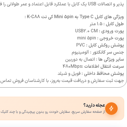
پذیر و اتصالات USB یک کابل با عملکرد قابل اعتماد و عمر طولانی را فراهم می آورد.
ویژگی های کابل Type C به Mini 5pin کی نت K-C88 :
طول کابل :
1.5 متر
پورت ورودی :
USB2.0 CM
پورت خروجی :
mini 5pin
پوشش روکش کابل :
PVC
جنس سر کانکتور :
آلومینیوم
سایر ویژگی ها :
اتصال به دوربین
سرعت انتقال اطلاعات :
480Mbps
پوشش محافظ داخلی :
فویل و شیلد
جهت ثبت سفارش و دریافت قیمت به‌روز، با کارشناسان فروش تماس 
عجله دارید؟
از صفحه سفارش سریع، سفارش خودت رو بدون پیچیدگی و با چند کلیک 