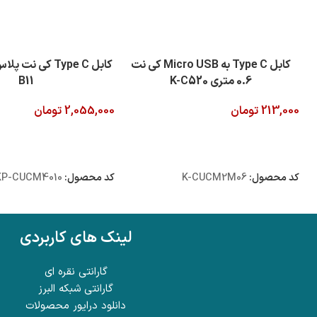
کابل Type C به Micro USB کی نت
0.6 متری K-C520
B11
213,000
تومان
2,055,000
تومان
افزودن به سبد خرید
افزودن به سبد خرید
کد محصول:
K-CUCM2M06
کد محصول:
KP-CUCM4010
لینک های کاربردی
گارانتی نقره ای
گارانتی شبکه البرز
دانلود درایور محصولات