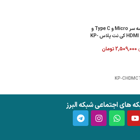
کابل تبدیل سه سر Micro و Type C و
Lightning به HDMI کی نت پلاس KP-
CT3
2,509,000
تومان
 خرید
KP-CHDMC
ه های اجتماعی شبکه البرز