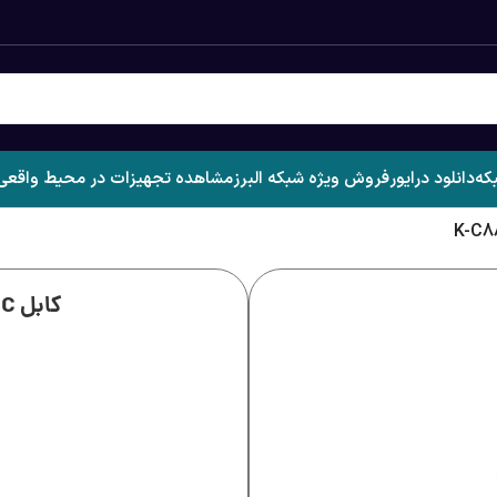
که
دانلود درایور
فروش ویژه شبکه البرز
مشاهده تجهیزات در محیط واقعی
کابل Type C به Mini 5pin کی نت K-C88