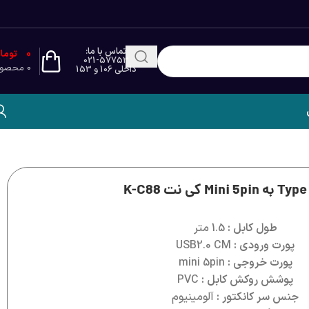
تماس با ما:
0
توما
021-57753
0
محصو
داخلی 106 و 153
طول کابل :
1.5 متر
پورت ورودی :
USB2.0 CM
پورت خروجی :
mini 5pin
پوشش روکش کابل :
PVC
جنس سر کانکتور :
آلومینیوم