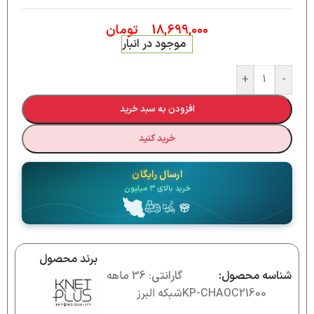
18,699,000
تومان
موجود در انبار
+
-
افزودن به سبد خرید
خرید کنید
ارسال رایگان
خرید بالای
۳ میلیون
برند محصول
شناسه محصول:
گارانتی
: 36 ماهه
KP-CHAOC21600
شبکه البرز