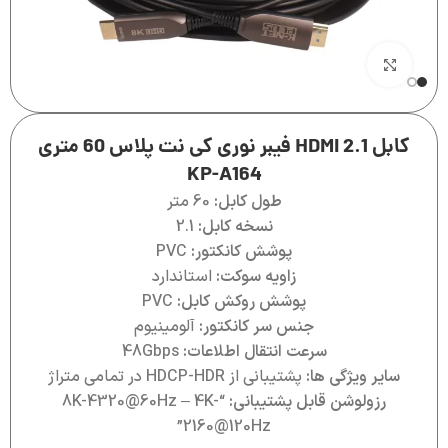
بزرگنمایی تصویر
کابل 2.1 HDMI فیبر نوری کی نت پلاس 60 متری
KP-A164
طول کابل:
60 متر
نسخه کابل:
2.1
پوشش کانکتور:
PVC
زاویه سوکت:
استاندارد
پوشش روکش کابل:
PVC
جنس سر کانکتور:
آلومینیوم
سرعت انتقال اطلاعات:
48Gbps
سایر ویژگی ها:
پشتیبانی از HDCP-HDR در تمامی متراژ
رزولوشن قابل پشتیبانی:
“8K-4320@60Hz – 4K-
2160@120Hz”