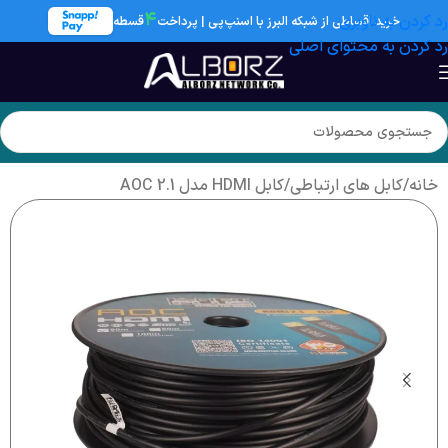
۴
رد کردن به ناوبری
خرید اقساطی از شبکه البرز با اسنپ‌پی | پرداخت
قسطه
رد کردن به محتوای اصلی
خانه
/
کابل های ارتباطی
/
کابل HDMI مدل 2.1 AOC