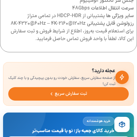
جنس سر کانکتور
آلومینیوم
سرعت انتقال اطلاعات
48Gbps
سایر ویژگی ها
پشتیبانی از HDCP-HDR در تمامی متراژ
رزولوشن قابل پشتیبانی
8K-4320@60Hz – 4K-2160@120Hz
برای استعلام قیمت به‌روز، اطلاع از شرایط فروش و ثبت سفارش
این کالا، لطفاً با واحد فروش تماس حاصل فرمایید.
عجله دارید؟
از صفحه سفارش سریع، سفارش خودت رو بدون پیچیدگی و با چند کلیک
ثبت کن!
ثبت سفارش سریع
خرید هوشمندانه
خرید کالای جعبه باز؛ نو با قیمت مناسب‌تر