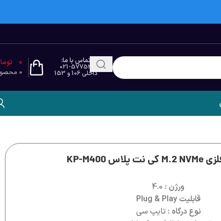
تماس با ما:
0
توما
021-57753
0
محصو
داخلی 106 و 153
اس KP-M400
ورژن :
4.0
قابلیت Plug & Play
نوع درگاه :
تایپ سی