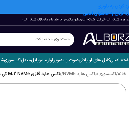
رد کردن به ناوبری
رد کردن به محتوای اصلی
د های شبکه البرز
گارانتی شبکه البرز
درایورها
تماس با ما
درباره ما
وبلاگ شبکه البرز
حه اصلی
کابل های ارتباطی
صوت و تصویر
لوازم موبایل
مبدل
اکسسوری
شب
خانه
/
اکسسوری
/
باکس هارد NVME
/
باکس هارد فلزی M.2 NVMe کی نت پلاس KP-M400