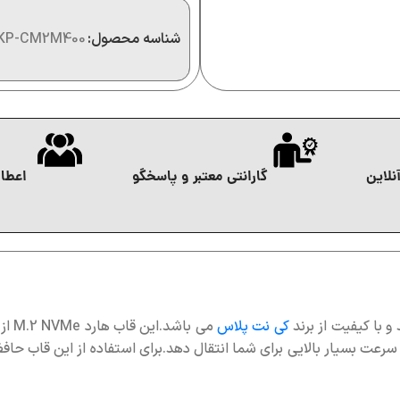
شناسه محصول:
KP-CM2M400
نلاین
گارانتی معتبر و پاسخگو
اعطای
با کیفیت از برند
کی نت پلاس