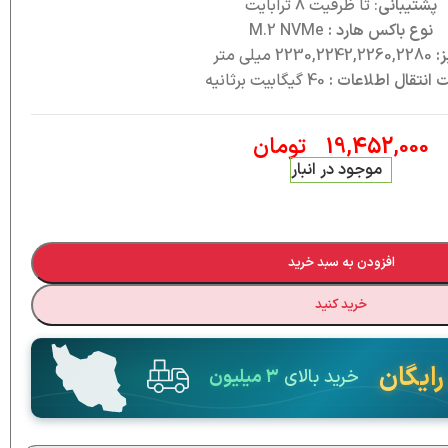
پشتیبانی
: تا ظرفیت 8 ترابایت
نوع باکس هارد :
M.2 NVMe
:
2230,2242,2260,2280 میلی متر
انتقال اطلاعات :
40 گیگابیت برثانیه
19,452,000
تومان
موجود در انبار
افزودن به سبد خرید
خرید کنید
رایگان
خرید بالای
۳ میلیون