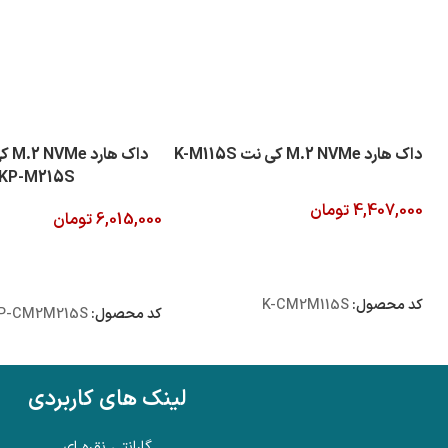
داک هارد M.2 NVMe کی نت K-M115S
داک 
KP-M215S
4,407,000
تومان
6,015,000
تومان
افزودن به سبد خرید
افزودن به سبد خرید
کد محصول:
K-CM2M115S
کد محصول:
P-CM2M215S
لینک های کاربردی
گارانتی نقره ای