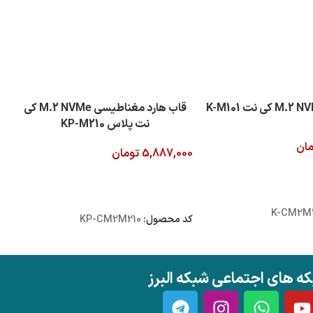
قاب هارد مغناطیسی M.2 NVMe کی
نت پلاس KP-M210
مان
5,887,000
تومان
 خرید
افزودن به سبد خرید
K-CM2M1
کد محصول:
KP-CM2M210
ه های اجتماعی شبکه البرز