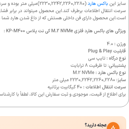
سایز این
باکس هارد
است.این محصول دارای فن داخلی هستش که از داغ شدن هارد شما ج
ویژگی های باکس هارد فلزی M.2 NVMe کی نت پلاس KP-M400 :
ورژن :
4.0
قابلیت Plug & Play
نوع درگاه :
تایپ سی
پشتیبانی
: تا ظرفیت 8 ترابایت
نوع باکس هارد :
M.2 NVMe
سایز:
2230,2242,2260,2280 میلی متر
سرعت انتقال اطلاعات :
40 گیگابیت برثانیه
برای اطلاع از قیمت، موجودی و ثبت سفارش این کالا، لطفاً با کارشن
عجله دارید؟