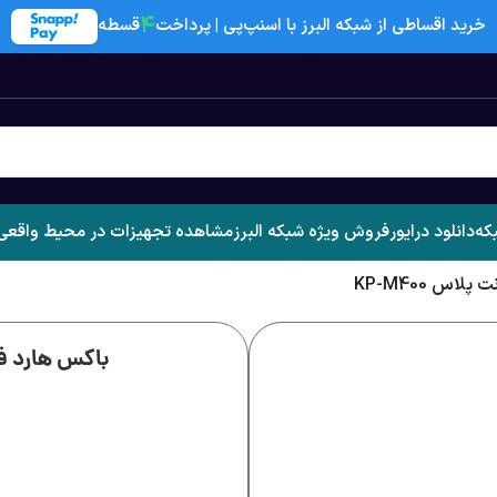
۴
خرید اقساطی از شبکه البرز با اسنپ‌پی | پرداخت
قسطه
که
دانلود درایور
فروش ویژه شبکه البرز
مشاهده تجهیزات در محیط واقعی
باکس هارد فلزی M.2 NVMe کی نت پل