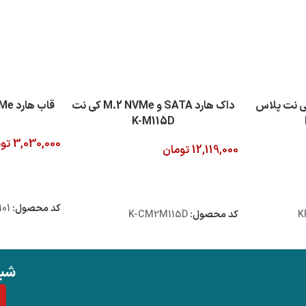
هارد M.2 NVMe کی نت پلاس
داک هارد SATA و M.2 NVMe کی نت
قاب هارد M.2 NVMe کی نت K-M101
K-M115D
3,030,000
تو
12,119,000
تومان
افزودن به سبد
افزودن به سبد خرید
کد محصول:
01
K
کد محصول:
K-CM2M115D
شبک